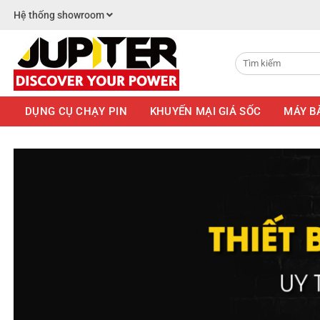
Chuyển
Hệ thống showroom
đến
nội
dung
DỤNG CỤ CHẠY PIN
KHUYẾN MẠI GIÁ SỐC
MÁY B