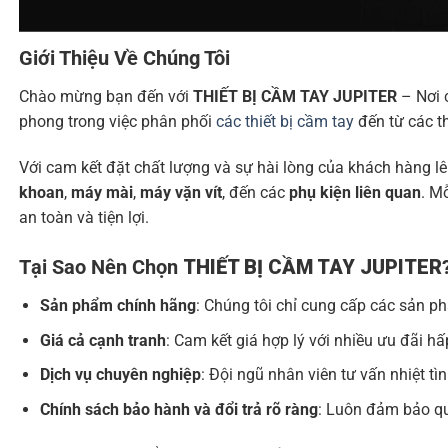
Giới Thiệu Về Chúng Tôi
Chào mừng bạn đến với
THIẾT BỊ CẦM TAY JUPITER
– Nơi 
phong trong việc phân phối
các thiết bị cầm tay
đến từ các t
Với cam kết đặt chất lượng và sự hài lòng của khách hàng l
khoan
,
máy mài
,
máy vặn vít
, đến các
phụ kiện liên quan
. M
an toàn và tiện lợi.
Tại Sao Nên Chọn
THIẾT BỊ CẦM TAY JUPITER
Sản phẩm chính hãng
: Chúng tôi chỉ cung cấp các sản p
Giá cả cạnh tranh
: Cam kết giá hợp lý với nhiều ưu đãi h
Dịch vụ chuyên nghiệp
: Đội ngũ nhân viên tư vấn nhiệt t
Chính sách bảo hành và đổi trả rõ ràng
: Luôn đảm bảo qu