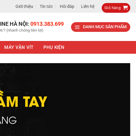
Giới thiệu
Tin tức
Hỏi đáp
Liên hệ
Giỏ hàng
INE HÀ NỘI:
0913.383.699
4/7 (nhanh chóng tiện lợi)
MÁY VẶN VÍT
PHỤ KIỆN