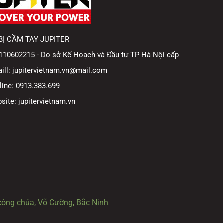
BỊ CẦM TAY JUPITER
110602215 - Do sở Kế Hoạch và Đầu tư TP Hà Nội cấp
ll: jupitervietnam.vn@mail.com
ine: 0913.383.699
ite: jupitervietnam.vn
ông chúa, Võ Cường, Bắc Ninh