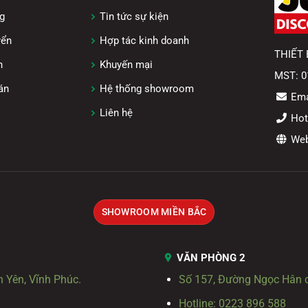
g
Tin tức sự kiện
yển
Hợp tác kinh doanh
THIẾT 
h
Khuyến mại
MST: 0
án
Hệ thống showroom
Emai
Liên hệ
Hotl
Webs
SHOWROOM MIỀN BẮC
VĂN PHÒNG 2
h Yên, Vĩnh Phúc.
Số 157, Đường Ngọc Hân c
Hotline: 0223 896 588