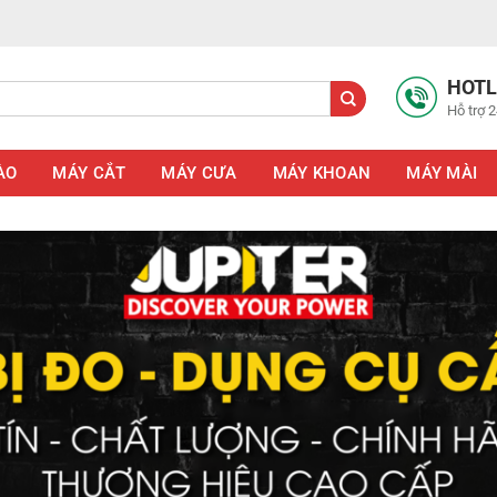
HOTL
Hỗ trợ 2
ÀO
MÁY CẮT
MÁY CƯA
MÁY KHOAN
MÁY MÀI